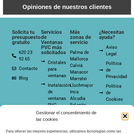
Opiniones de nuestros clientes
Solicita tu
Servicios
Más
¿Necesitas
presupuesto
de
zonas de
ayuda?
gratuito
Ventanas
servicio
PVC más
Aviso
solicitados
620 23
Palma de
Legal
92 65
Mallorca
Cristales
Política
Calviá
Contacto
para
de
Manacor
ventanas
Privacidad
Blog
Marratxi
Instalación
Lluchmajor
Política
de
Inca
de
ventanas
Alcudia
Cookies
PVC
Felanitx
Sa Pobla
Gestionar el consentimiento de
Tipos de
Pollensa
las cookies
aperturas
Soller
de
Para ofrecer las mejores experiencias, utilizamos tecnologías como las