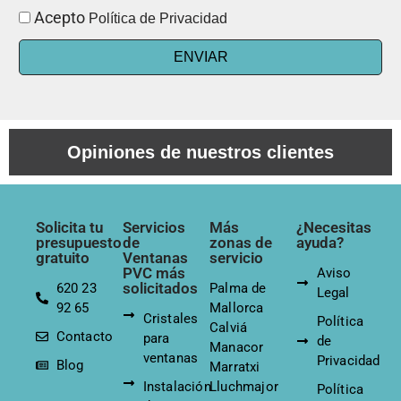
Acepto
Política de Privacidad
ENVIAR
Opiniones de nuestros clientes
Solicita tu
Servicios
Más
¿Necesitas
presupuesto
de
zonas de
ayuda?
gratuito
Ventanas
servicio
PVC más
Aviso
solicitados
620 23
Palma de
Legal
92 65
Mallorca
Cristales
Política
Calviá
Contacto
para
de
Manacor
ventanas
Privacidad
Blog
Marratxi
Instalación
Lluchmajor
Política