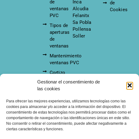
de
Inca
de
ventanas
Alcudia
Cookies
PVC
Felanitx
Sa Pobla
Tipos de
Pollensa
aperturas
Soller
de
ventanas
Mantenimiento
ventanas PVC
Cortizo
Gestionar el consentimiento de
© 2026
- Todos los derechos
Ventanas PVC Mallorca
las cookies
reservados
Para ofrecer las mejores experiencias, utilizamos tecnologías como las
cookies para almacenar y/o acceder a la información del dispositivo. El
consentimiento de estas tecnologías nos permitirá procesar datos como el
comportamiento de navegación o las identificaciones únicas en este sitio.
Solicita info
No consentir o retirar el consentimiento, puede afectar negativamente a
ciertas características y funciones.