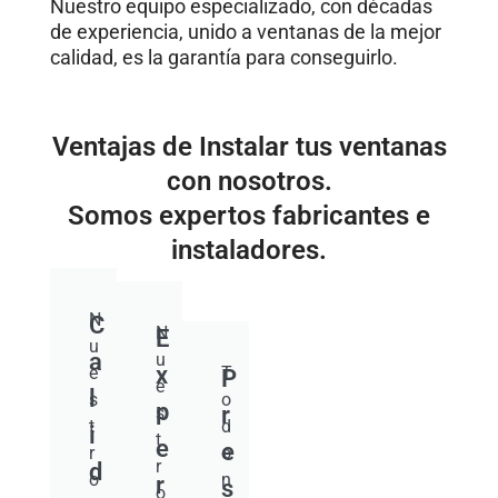
Nuestro equipo especializado, con décadas
de experiencia, unido a ventanas de la mejor
calidad, es la garantía para conseguirlo.
Ventajas de Instalar tus ventanas
con nosotros.
Somos expertos fabricantes e
instaladores.
N
C
N
E
u
a
u
x
e
T
P
e
l
s
o
p
r
s
t
d
i
t
e
e
r
o
r
d
o
n
r
s
o