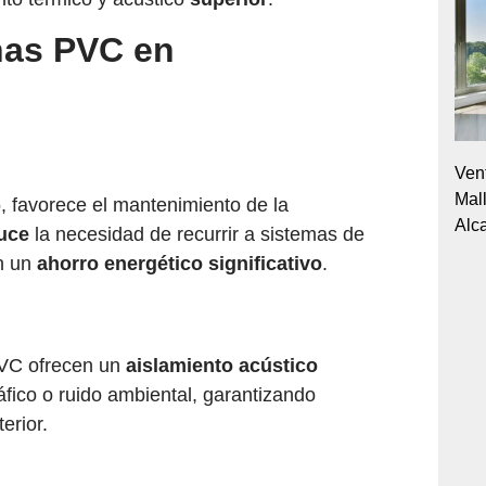
nas PVC en
Ven
Mall
, favorece el mantenimiento de la
o
Alc
uce
la necesidad de recurrir a sistemas de
en un
ahorro energético significativo
.
PVC ofrecen un
aislamiento acústico
fico o ruido ambiental, garantizando
erior.