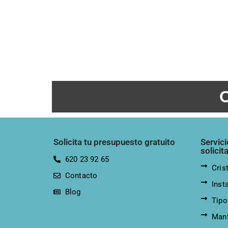
O
Solicita tu presupuesto gratuito
Servic
solicit
620 23 92 65
Cris
Contacto
Inst
Blog
Tipo
Mant