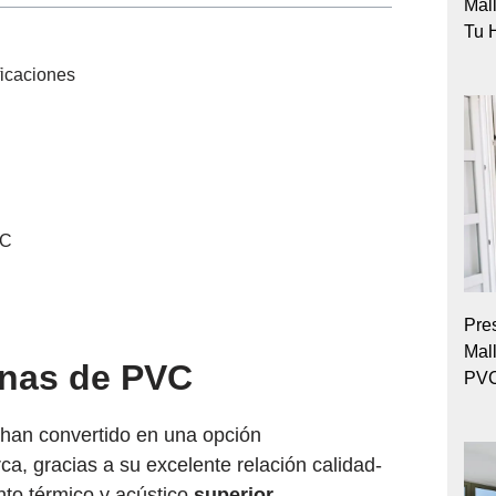
Mall
Tu 
ficaciones
VC
Pre
Mal
anas de PVC
PV
 han convertido en una opción
a, gracias a su excelente relación calidad-
nto térmico y acústico
superior
.