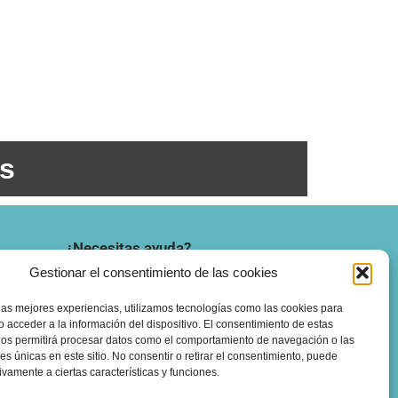
es
¿Necesitas ayuda?
Gestionar el consentimiento de las cookies
nitx
Aviso Legal
llensa
Política de Privacidad
las mejores experiencias, utilizamos tecnologías como las cookies para
 acceder a la información del dispositivo. El consentimiento de estas
Política de Cookies
nos permitirá procesar datos como el comportamiento de navegación o las
nes únicas en este sitio. No consentir o retirar el consentimiento, puede
ivamente a ciertas características y funciones.