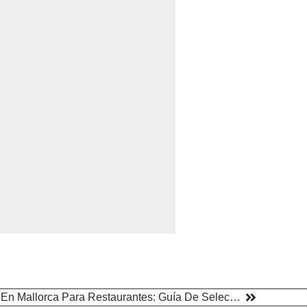
Las Mejores Ventanas De PVC En Mallorca Para Restaurantes: Guía De Selección Y Proveedores