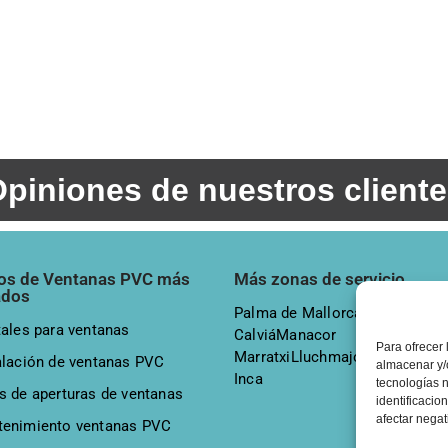
piniones de nuestros client
ios de Ventanas PVC más
Más zonas de servicio
ados
Palma de Mallorca
Alcudia
Fela
tales para ventanas
Calviá
Manacor
Sa Pobla
Po
Para ofrecer 
Marratxi
Lluchmajor
Soller
alación de ventanas PVC
almacenar y/o
Inca
tecnologías 
s de aperturas de ventanas
identificacio
afectar negat
enimiento ventanas PVC