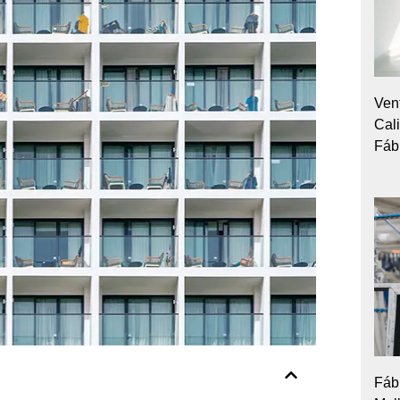
Ven
Cal
Fáb
Fáb