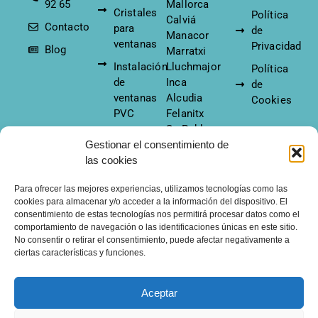
92 65
Mallorca
Cristales
Política
Calviá
Contacto
para
de
Manacor
ventanas
Privacidad
Blog
Marratxi
Instalación
Lluchmajor
Política
de
Inca
de
ventanas
Alcudia
Cookies
PVC
Felanitx
Sa Pobla
Tipos de
Pollensa
Gestionar el consentimiento de
aperturas
Soller
las cookies
de
ventanas
Para ofrecer las mejores experiencias, utilizamos tecnologías como las
cookies para almacenar y/o acceder a la información del dispositivo. El
Mantenimiento
consentimiento de estas tecnologías nos permitirá procesar datos como el
ventanas PVC
comportamiento de navegación o las identificaciones únicas en este sitio.
No consentir o retirar el consentimiento, puede afectar negativamente a
Cortizo
ciertas características y funciones.
© 2026
- Todos los derechos
Ventanas PVC Mallorca
Aceptar
reservados