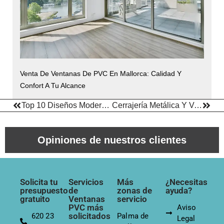
Venta De Ventanas De PVC En Mallorca: Calidad Y
Confort A Tu Alcance
Top 10 Diseños Modernos De Ventanas PVC En Mallorca: Tendencias Y Estilos 2024
Cerrajería Metálica Y Ventanas De PVC: Soluciones Duraderas Para Tu Hogar
Opiniones de nuestros clientes
Solicita tu
Servicios
Más
¿Necesitas
presupuesto
de
zonas de
ayuda?
gratuito
Ventanas
servicio
PVC más
Aviso
solicitados
620 23
Palma de
Legal